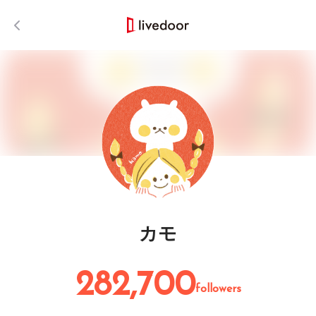
カモ
282,700
followers